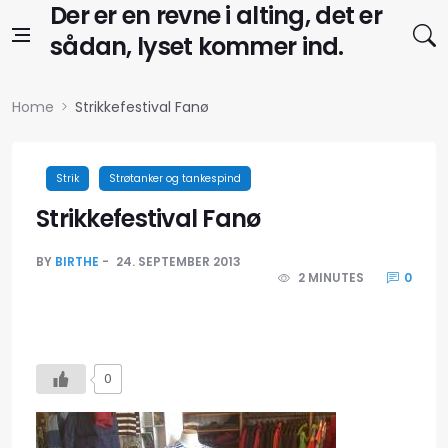
Skip to content
Der er en revne i alting, det er
sådan, lyset kommer ind.
Home
Strikkefestival Fanø
Strik
Strøtanker og tankespind
Strikkefestival Fanø
BY
BIRTHE
24. SEPTEMBER 2013
2 MINUTES
0
0