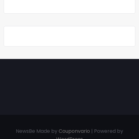
NewsBe Made by
Couponvario
| Powered by