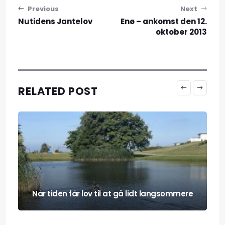
Indlægsnavigation
Previous
Next
Nutidens Jantelov
Enø – ankomst den 12.
oktober 2013
RELATED POST
Når tiden får lov til at gå lidt langsommere