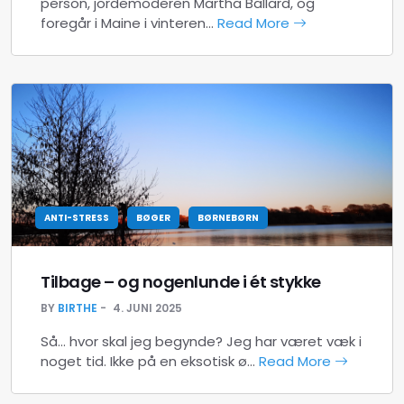
person, jordemoderen Martha Ballard, og
foregår i Maine i vinteren…
Read More
ANTI-STRESS
BØGER
BØRNEBØRN
Tilbage – og nogenlunde i ét stykke
BY
BIRTHE
4. JUNI 2025
Så… hvor skal jeg begynde? Jeg har været væk i
noget tid. Ikke på en eksotisk ø…
Read More