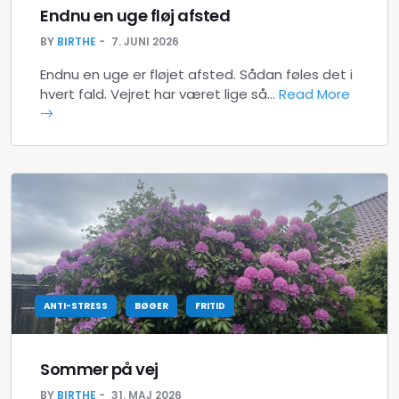
Endnu en uge fløj afsted
BY
BIRTHE
7. JUNI 2026
Endnu en uge er fløjet afsted. Sådan føles det i
hvert fald. Vejret har været lige så…
Read More
ANTI-STRESS
BØGER
FRITID
Sommer på vej
BY
BIRTHE
31. MAJ 2026