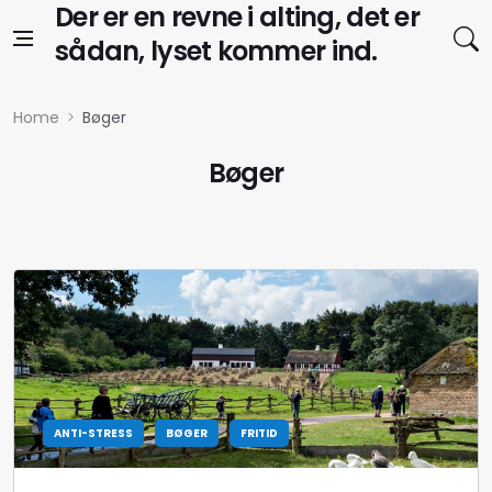
Skip to content
Der er en revne i alting, det er
sådan, lyset kommer ind.
Home
Bøger
Bøger
ANTI-STRESS
BØGER
FRITID