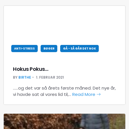
ANTI-STRESS
BØGER
GÅ - SÅ GÅR DET NOK
Hokus Pokus…
BY
BIRTHE
1. FEBRUAR 2021
……og det var så årets første måned. Det nye år,
vi havde sat al vores lid til,…
Read More